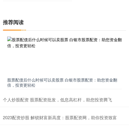
推荐阅读
股票配债后什么时候可以卖股票 白银市股票配资：助您资金翻
倍，投资更轻松
个人炒股配资 股票配资批发，低息高杠杆，助您投资腾飞
2023配资炒股 解锁财富新高度：股票配资网，助你投资致富