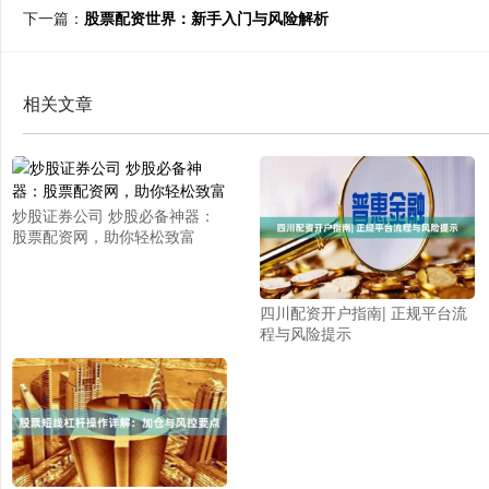
下一篇：
股票配资世界：新手入门与风险解析
相关文章
炒股证券公司 炒股必备神器：
股票配资网，助你轻松致富
四川配资开户指南| 正规平台流
程与风险提示