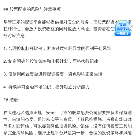
## 股票配资的风险与注意事项
尽管正规的配资平台能够提供相对安全的服务，但股票配资本身具有
杠杆特性，会放大投资收益的同时也放大风险。投资者在使用配资服
务时应注意：
1. 合理控制杠杆比例，避免过度杠杆导致的强制平仓风险
2. 制定明确的投资策略和止损计划，严格执行纪律
3. 仅使用闲置资金进行配资投资，避免影响正常生活
4. 持续学习金融市场知识，提升独立分析能力
## 结语
在大连地区选择正规、安全、可靠的股票配资公司需要投资者保持理
性、审慎的态度。通过核实平台资质、了解风控措施、考察市场口碑
等多方面评估，可以显著降低投资风险。记住，没有任何投资工具能
够完全消除风险，选择正规平台只是第一步，合理的投资策略和风险