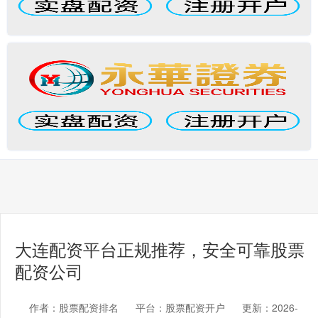
大连配资平台正规推荐，安全可靠股票
配资公司
作者：股票配资排名
平台：股票配资开户
更新：2026-