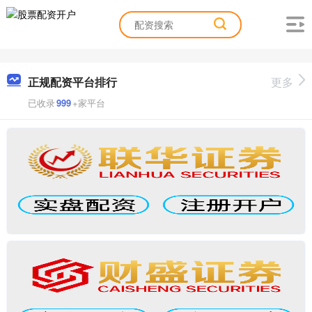
正规配资平台排行
更多
已收录
999
+家平台