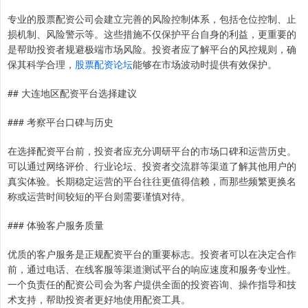
专业的股票配资公司会建立完善的风险控制体系，包括仓位控制、止
损机制、风险警示等。这些措施不仅保护平台自身的利益，更重要的
是帮助投资者规避极端市场风险。投资者应了解平台的风控规则，确
保其科学合理，
股票配资论坛
能够在市场波动时提供有效保护。
## 大连地区配资平台选择建议
### 考察平台口碑与历史
在选择配资平台前，投资者应充分调研平台的市场口碑和运营历史。
可以通过网络评价、行业论坛、投资者交流群等渠道了解其他用户的
真实体验。长期稳定运营的平台往往更值得信赖，而那些频繁更换名
称或运营时间较短的平台则需要谨慎对待。
### 体验客户服务质量
优质的客户服务是正规配资平台的重要标志。投资者可以在决定合作
前，通过电话、在线客服等渠道测试平台的响应速度和服务专业性。
一个负责任的配资公司会为客户提供全面的投资咨询、操作指导和技
术支持，帮助投资者更好地使用配资工具。