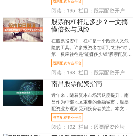
股票配资专业平台
全、实盘操作的配资公司，....
阅读：
195
栏目：
股票配资开户
股票的杠杆是多少？一文搞
懂倍数与风险
在股票投资中，杠杆是一个既诱人又危
险的工具。许多投资者在听到“杠杆”时，
第一反应往往是“能赚多少钱”股票配资专
业平台，却忽略了其背后的风险。本文
股票配资专业平台
将为你详细解读股....
阅读：
198
栏目：
股票配资开户
南昌股票配资指南
近年来，随着资本市场活跃度提升，南
昌作为中部地区重要的金融城市，股票
配资业务逐渐受到投资者关注。本文将
从合规性、操作流程、风险控制三个维
股票配资专业平台
度，为南昌本地投资者提供....
阅读：
192
栏目：
股票配资论坛