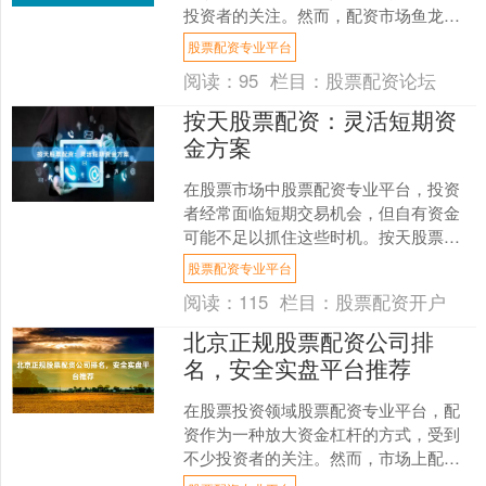
投资者的关注。然而，配资市场鱼龙混
杂，选择不当可能导致本金损失甚至陷
股票配资专业平台
入金融骗局。本文将为您梳....
阅读：
95
栏目：
股票配资论坛
按天股票配资：灵活短期资
金方案
在股票市场中股票配资专业平台，投资
者经常面临短期交易机会，但自有资金
可能不足以抓住这些时机。按天股票配
资作为一种短期资金解决方案，因其灵
股票配资专业平台
活性和便捷性，逐渐受到投....
阅读：
115
栏目：
股票配资开户
北京正规股票配资公司排
名，安全实盘平台推荐
在股票投资领域股票配资专业平台，配
资作为一种放大资金杠杆的方式，受到
不少投资者的关注。然而，市场上配资
平台良莠不齐，如何选择一家正规、安