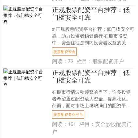
正规股票配资平台推荐：低
门槛安全可靠
# 正规股票配资平台推荐：低门槛安全可
靠，助力投资者稳健前行 在股市投资
中，资金往往是制约投资者收益的关键
因素。股票配资作为一种合法合规的融
股票配资资金
资方式，能够有效放大....
阅读：
72
栏目：
股票配资开户
正规股票配资平台推荐｜低
门槛安全可靠
在股市行情波动频繁的当下，许多投资
者希望通过配资放大资金、提高收益。
然而，面对市场上琳琅满目的配资平
台，如何选择一家正规、低门槛且安全
股票配资专业平台
可靠的平台，成为投资者最关....
阅读：
161
栏目：
安全炒股配资门
户