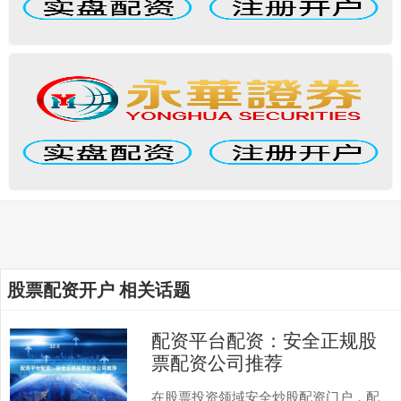
股票配资开户 相关话题
配资平台配资：安全正规股
票配资公司推荐
在股票投资领域安全炒股配资门户，配