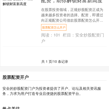
在股票投资领域，正规炒股配资正成为
越来越多投资者的选择。配资，即通过
向正规配资公司借款股票配资怎么开
户，放大投资资金，从而提升收益率。
股票配资怎么开户
此外，选择信誉良好的配资....
阅读：
101
栏目：
安全炒股配资门
户
共 1 页/10 条记录
股票配资开户
安全的炒股配资门户为投资者提供了开户、论坛及相关资讯服
务，力求为用户打造专业且便捷的股票配资平台。
热点关注