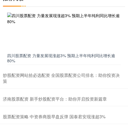
四川股票配资 力量发展现涨超3% 预期上半年纯利同比增长逾
80%
炒股配资网站拾必选配资 全国股票配资公司排名：助你投资决
策
济南股票配资 新手炒股配资平台：助你开启投资新篇章
股票配资策略 中资券商股早盘反弹 国泰君安现涨超3%