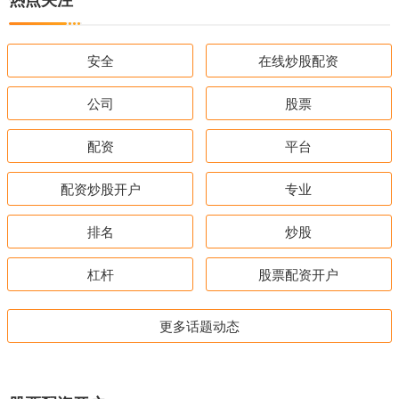
安全
在线炒股配资
公司
股票
配资
平台
配资炒股开户
专业
排名
炒股
杠杆
股票配资开户
更多话题动态