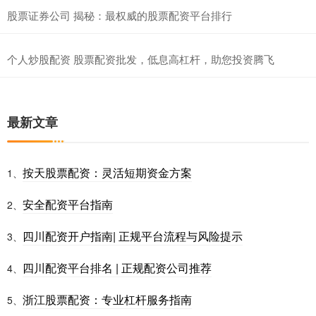
股票证券公司 揭秘：最权威的股票配资平台排行
个人炒股配资 股票配资批发，低息高杠杆，助您投资腾飞
最新文章
按天股票配资：灵活短期资金方案
1、
安全配资平台指南
2、
四川配资开户指南| 正规平台流程与风险提示
3、
四川配资平台排名 | 正规配资公司推荐
4、
浙江股票配资：专业杠杆服务指南
5、